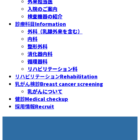
外来担当医
入院のご案内
検査機器の紹介
診療科目
Information
外科（乳腺外来を含む）
内科
整形外科
消化器内科
循環器科
リハビリテーション科
リハビリテーション
Rehabilitation
乳がん検診
Breast cancer screening
乳がんについて
健診
Medical checkup
採用情報
Recruit
居宅ケアマネジャー