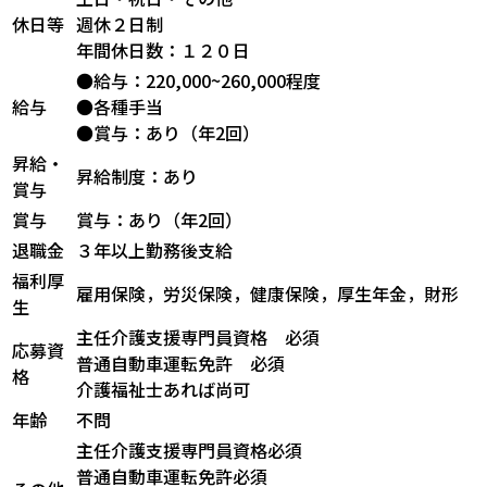
休日等
週休２日制
年間休日数：１２０日
●給与：220,000~260,000程度
給与
●各種手当
●賞与：あり（年2回）
昇給・
昇給制度：あり
賞与
賞与
賞与：あり（年2回）
退職金
３年以上勤務後支給
福利厚
雇用保険，労災保険，健康保険，厚生年金，財形
生
主任介護支援専門員資格 必須
応募資
普通自動車運転免許 必須
格
介護福祉士あれば尚可
年齢
不問
主任介護支援専門員資格必須
普通自動車運転免許必須