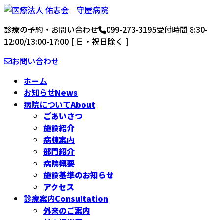
コ
ナ
ン
ビ
診療の予約・お問い合わせ
099-273-3195
受付時間 8:30-
テ
ゲ
12:00/13:00-17:00 [ 日・祝日除く ]
ン
ー
ツ
シ
お問い合わせ
へ
ョ
ス
ン
ホーム
キ
に
お知らせ
News
ッ
移
病院について
About
プ
動
ごあいさつ
施設紹介
病棟案内
部門紹介
病院概要
施設基準のお知らせ
アクセス
診療案内
Consultation
外来のご案内