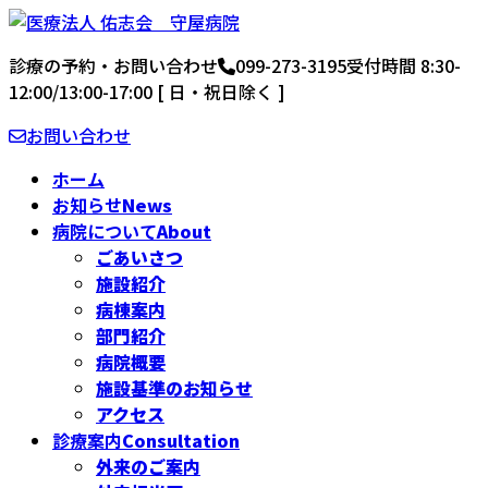
コ
ナ
ン
ビ
診療の予約・お問い合わせ
099-273-3195
受付時間 8:30-
テ
ゲ
12:00/13:00-17:00 [ 日・祝日除く ]
ン
ー
ツ
シ
お問い合わせ
へ
ョ
ス
ン
ホーム
キ
に
お知らせ
News
ッ
移
病院について
About
プ
動
ごあいさつ
施設紹介
病棟案内
部門紹介
病院概要
施設基準のお知らせ
アクセス
診療案内
Consultation
外来のご案内