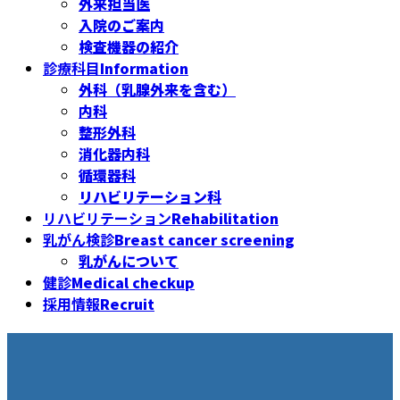
外来担当医
入院のご案内
検査機器の紹介
診療科目
Information
外科（乳腺外来を含む）
内科
整形外科
消化器内科
循環器科
リハビリテーション科
リハビリテーション
Rehabilitation
乳がん検診
Breast cancer screening
乳がんについて
健診
Medical checkup
採用情報
Recruit
施設基準のお知らせ