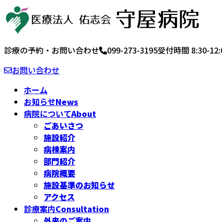
コ
ナ
ン
ビ
テ
ゲ
ン
ー
診療の予約・お問い合わせ
099-273-3195
受付時間 8:30-12:
ツ
シ
へ
ョ
お問い合わせ
ス
ン
ホーム
キ
に
お知らせ
News
ッ
移
病院について
About
プ
動
ごあいさつ
施設紹介
病棟案内
部門紹介
病院概要
施設基準のお知らせ
アクセス
診療案内
Consultation
外来のご案内