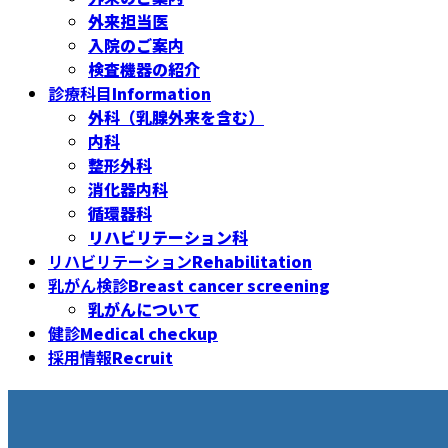
外来担当医
入院のご案内
検査機器の紹介
診療科目
Information
外科（乳腺外来を含む）
内科
整形外科
消化器内科
循環器科
リハビリテーション科
リハビリテーション
Rehabilitation
乳がん検診
Breast cancer screening
乳がんについて
健診
Medical checkup
採用情報
Recruit
採用情報