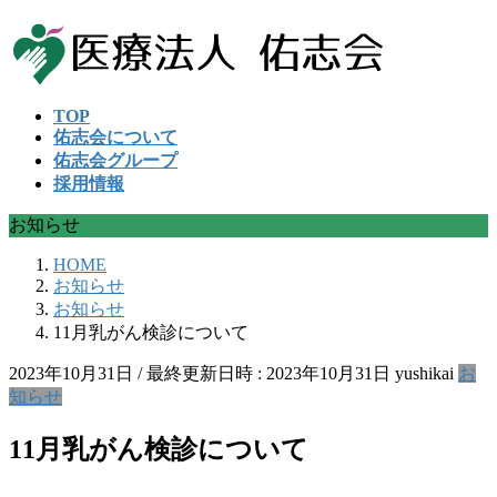
コ
ナ
ン
ビ
テ
ゲ
ン
ー
TOP
ツ
シ
佑志会について
へ
ョ
佑志会グループ
ス
ン
採用情報
キ
に
ッ
移
お知らせ
プ
動
HOME
お知らせ
お知らせ
11月乳がん検診について
2023年10月31日
/ 最終更新日時 :
2023年10月31日
yushikai
お
知らせ
11月乳がん検診について