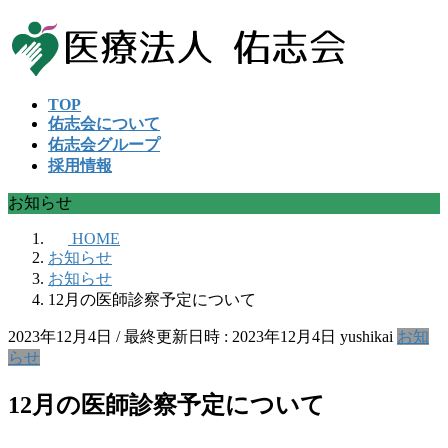
コ
ナ
ン
ビ
テ
ゲ
ン
ー
TOP
ツ
シ
佑志会について
へ
ョ
佑志会グループ
ス
ン
採用情報
キ
に
ッ
移
お知らせ
プ
動
HOME
お知らせ
お知らせ
12月の医師診察予定について
2023年12月4日
/ 最終更新日時 :
2023年12月4日
yushikai
お知
らせ
12月の医師診察予定について