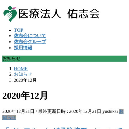
コ
ナ
ン
ビ
テ
ゲ
ン
ー
TOP
ツ
シ
佑志会について
へ
ョ
佑志会グループ
ス
ン
採用情報
キ
に
ッ
移
お知らせ
プ
動
HOME
お知らせ
2020年12月
2020年12月
2020年12月21日
/ 最終更新日時 :
2020年12月21日
yushikai
お
知らせ