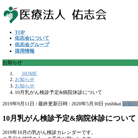
コ
ナ
ン
ビ
テ
ゲ
ン
ー
TOP
ツ
シ
佑志会について
へ
ョ
佑志会グループ
ス
ン
採用情報
キ
に
ッ
移
お知らせ
プ
動
HOME
お知らせ
お知らせ
10月乳がん検診予定&病院休診について
2019年9月11日
/ 最終更新日時 :
2020年5月30日
yushikai
お知ら
10月乳がん検診予定&病院休診について
2019年10月の乳がん検診カレンダーです。