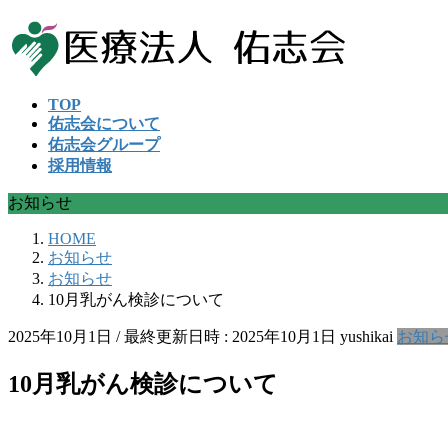
コ
ナ
ン
ビ
テ
ゲ
ン
ー
TOP
ツ
シ
佑志会について
へ
ョ
佑志会グループ
ス
ン
採用情報
キ
に
ッ
移
お知らせ
プ
動
HOME
お知らせ
お知らせ
10月乳がん検診について
2025年10月1日
/ 最終更新日時 :
2025年10月1日
yushikai
お知ら
10月乳がん検診について