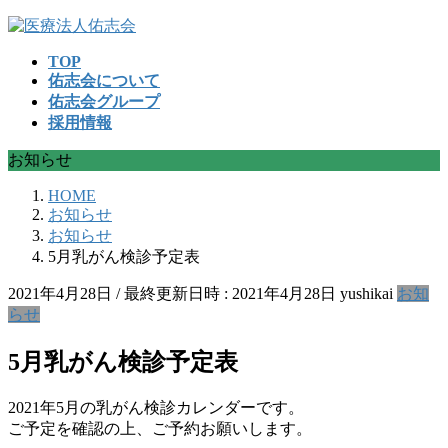
コ
ナ
ン
ビ
TOP
テ
ゲ
佑志会について
ン
ー
佑志会グループ
ツ
シ
採用情報
へ
ョ
ス
ン
お知らせ
キ
に
ッ
移
HOME
プ
動
お知らせ
お知らせ
5月乳がん検診予定表
2021年4月28日
/ 最終更新日時 :
2021年4月28日
yushikai
お知
らせ
5月乳がん検診予定表
2021年5月の乳がん検診カレンダーです。
ご予定を確認の上、ご予約お願いします。