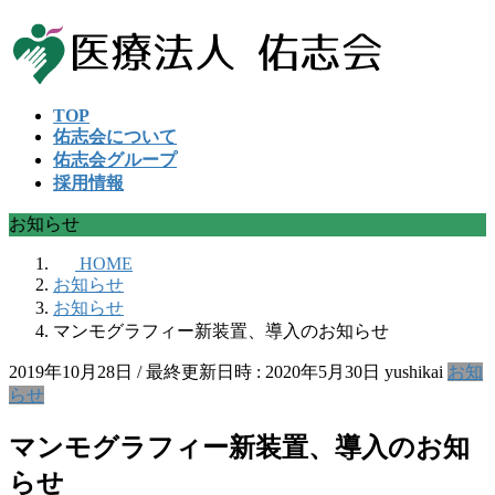
コ
ナ
ン
ビ
テ
ゲ
ン
ー
TOP
ツ
シ
佑志会について
へ
ョ
佑志会グループ
ス
ン
採用情報
キ
に
ッ
移
お知らせ
プ
動
HOME
お知らせ
お知らせ
マンモグラフィー新装置、導入のお知らせ
2019年10月28日
/ 最終更新日時 :
2020年5月30日
yushikai
お知
らせ
マンモグラフィー新装置、導入のお知
らせ