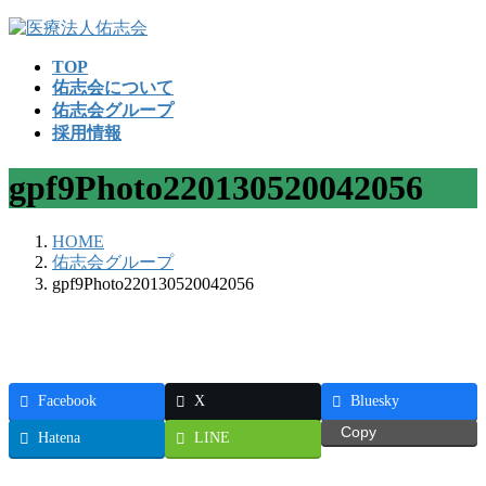
コ
ナ
ン
ビ
TOP
テ
ゲ
佑志会について
ン
ー
佑志会グループ
ツ
シ
採用情報
へ
ョ
ス
ン
gpf9Photo220130520042056
キ
に
ッ
移
プ
動
HOME
佑志会グループ
gpf9Photo220130520042056
Facebook
X
Bluesky
Copy
Hatena
LINE