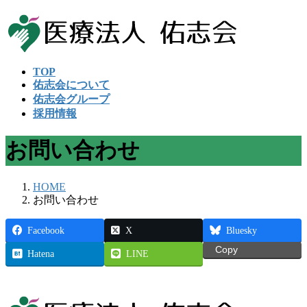
コ
ナ
ン
ビ
テ
ゲ
ン
ー
TOP
ツ
シ
佑志会について
へ
ョ
佑志会グループ
ス
ン
採用情報
キ
に
ッ
移
お問い合わせ
プ
動
HOME
お問い合わせ
Facebook
X
Bluesky
Copy
Hatena
LINE